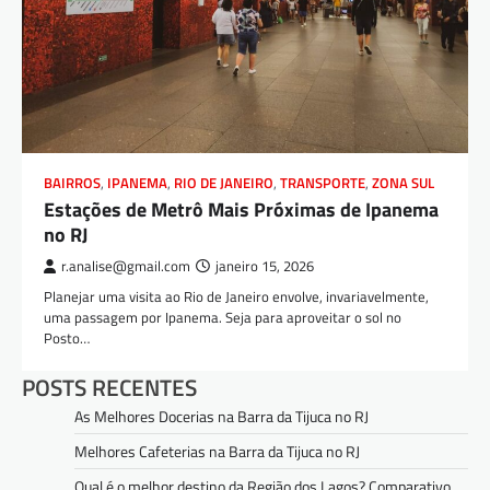
BAIRROS
,
IPANEMA
,
RIO DE JANEIRO
,
TRANSPORTE
,
ZONA SUL
Estações de Metrô Mais Próximas de Ipanema
no RJ
r.analise@gmail.com
janeiro 15, 2026
Planejar uma visita ao Rio de Janeiro envolve, invariavelmente,
uma passagem por Ipanema. Seja para aproveitar o sol no
Posto…
POSTS RECENTES
As Melhores Docerias na Barra da Tijuca no RJ
Melhores Cafeterias na Barra da Tijuca no RJ
Qual é o melhor destino da Região dos Lagos? Comparativo