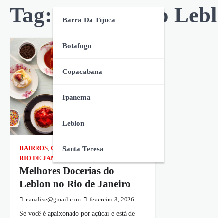
Tag:
Docerias no Leb
Barra Da Tijuca
Botafogo
Copacabana
Ipanema
Leblon
Santa Teresa
BAIRROS
,
GASTRONOMIA
,
LEBLON
,
RIO DE JANEIRO
,
ZONA SUL
Melhores Docerias do
Leblon no Rio de Janeiro
r.analise@gmail.com
fevereiro 3, 2026
Se você é apaixonado por açúcar e está de