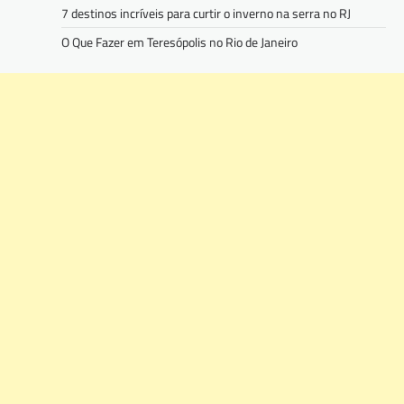
7 destinos incríveis para curtir o inverno na serra no RJ
O Que Fazer em Teresópolis no Rio de Janeiro