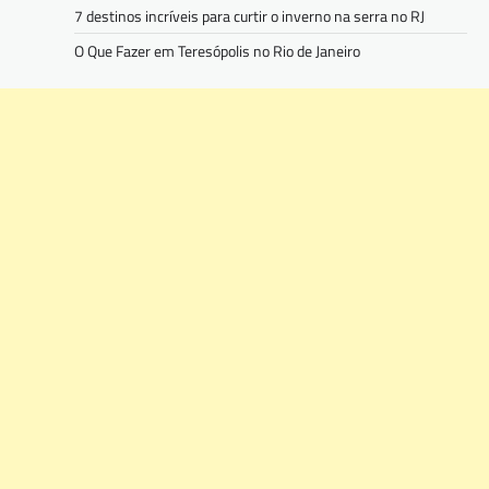
7 destinos incríveis para curtir o inverno na serra no RJ
O Que Fazer em Teresópolis no Rio de Janeiro