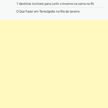
7 destinos incríveis para curtir o inverno na serra no RJ
O Que Fazer em Teresópolis no Rio de Janeiro