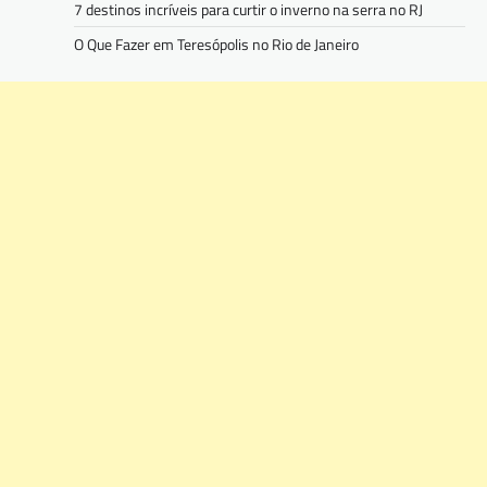
7 destinos incríveis para curtir o inverno na serra no RJ
O Que Fazer em Teresópolis no Rio de Janeiro