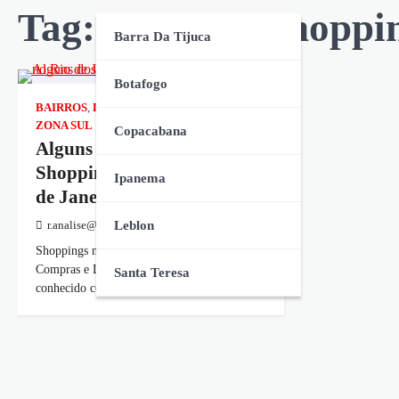
Tag:
melhores shoppi
Barra Da Tijuca
Botafogo
BAIRROS
,
LEBLON
,
RIO DE JANEIRO
,
ZONA SUL
Copacabana
Alguns dos Melhores
Shoppings no Leblon no Rio
Ipanema
de Janeiro
Leblon
r.analise@gmail.com
janeiro 19, 2026
Shoppings no Leblon: O Guia Definitivo de
Compras e Luxo na Zona Sul O Leblon,
Santa Teresa
conhecido como o bairro mais…