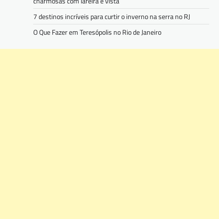
charmosas com lareira e vista
7 destinos incríveis para curtir o inverno na serra no RJ
O Que Fazer em Teresópolis no Rio de Janeiro