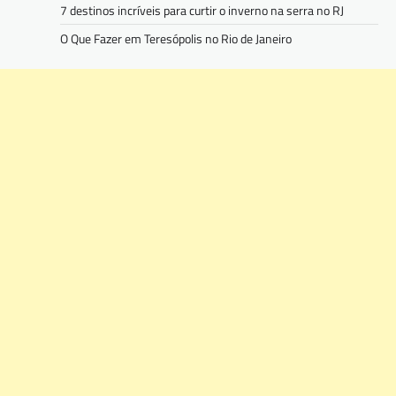
7 destinos incríveis para curtir o inverno na serra no RJ
O Que Fazer em Teresópolis no Rio de Janeiro