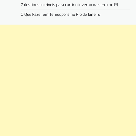
7 destinos incríveis para curtir o inverno na serra no RJ
O Que Fazer em Teresópolis no Rio de Janeiro