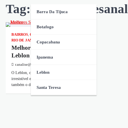
Tag:
sorvete artesana
Barra Da Tijuca
Botafogo
BAIRROS
,
GASTRONOMIA
,
LEBLON
,
RIO DE JANEIRO
,
ZONA SUL
Copacabana
Melhores Sorveterias no
Leblon no Rio de Janeiro
Ipanema
r.analise@gmail.com
janeiro 19, 2026
Leblon
O Leblon, conhecido por seu charme
irresistível e estilo de vida sofisticado, é
também o destino número um para os…
Santa Teresa