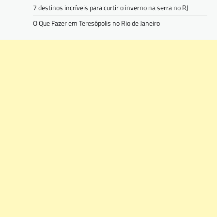
7 destinos incríveis para curtir o inverno na serra no RJ
O Que Fazer em Teresópolis no Rio de Janeiro