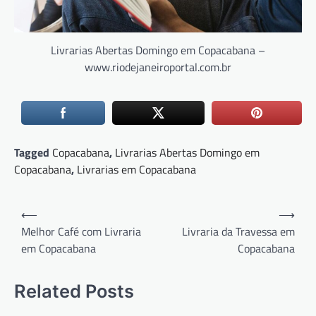
Livrarias Abertas Domingo em Copacabana –
www.riodejaneiroportal.com.br
Tagged
Copacabana
,
Livrarias Abertas Domingo em
Copacabana
,
Livrarias em Copacabana
Navegação
⟵
⟶
de
Melhor Café com Livraria
Livraria da Travessa em
em Copacabana
Copacabana
Post
Related Posts