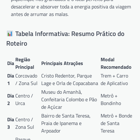
desacelerar e absorver toda a energia positiva da viagem
antes de arrumar as malas.
Tabela Informativa: Resumo Prático do
Roteiro
Região
Modal
Dia
Principais Atrações
Principal
Recomendado
Dia
Corcovado
Cristo Redentor, Parque
Trem + Carro
1
/ Zona Sul
Lage e Orla de Copacabana
de Aplicativo
Museu do Amanhã,
Dia
Centro /
Metrô +
Confeitaria Colombo e Pão
2
Urca
Bondinho
de Açúcar
Bairro de Santa Teresa,
Metrô + Bonde
Dia
Centro /
Praia de Ipanema e
de Santa
3
Zona Sul
Arpoador
Teresa
Parque