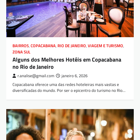
BAIRROS
,
COPACABANA
,
RIO DE JANEIRO
,
VIAGEM E TURISMO
,
ZONA SUL
Alguns dos Melhores Hotéis em Copacabana
no Rio de Janeiro
r.analise@gmail.com
janeiro 6, 2026
Copacabana oferece uma das redes hoteleiras mais vastas e
diversificadas do mundo. Por ser o epicentro do turismo no Rio…