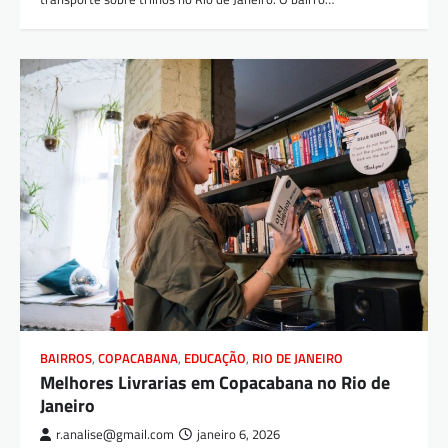
BAIRROS
,
COPACABANA
,
EDUCAÇÃO
,
RIO DE JANEIRO
Melhores Livrarias em Copacabana no Rio de
Janeiro
r.analise@gmail.com
janeiro 6, 2026