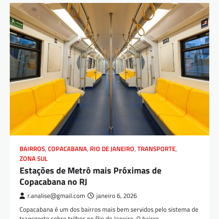
BAIRROS
,
COPACABANA
,
RIO DE JANEIRO
,
TRANSPORTE
,
ZONA SUL
Estações de Metrô mais Próximas de
Copacabana no RJ
r.analise@gmail.com
janeiro 6, 2026
Copacabana é um dos bairros mais bem servidos pelo sistema de
transporte sobre trilhos no Rio de Janeiro. O bairro…