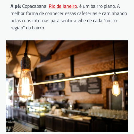
A pé:
Copacabana,
Rio de Janeiro
, é um bairro plano. A
melhor forma de conhecer essas cafeterias é caminhando
pelas ruas internas para sentir a vibe de cada “micro-
região” do bairro.