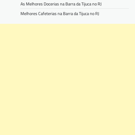
As Melhores Docerias na Barra da Tijuca no RJ
Melhores Cafeterias na Barra da Tijuca no RJ