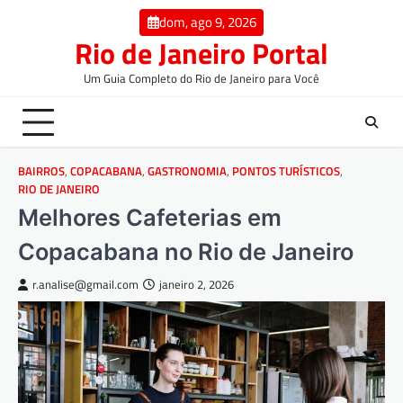
dom, ago 9, 2026
Rio de Janeiro Portal
Um Guia Completo do Rio de Janeiro para Você
BAIRROS
,
COPACABANA
,
GASTRONOMIA
,
PONTOS TURÍSTICOS
,
RIO DE JANEIRO
Melhores Cafeterias em
Copacabana no Rio de Janeiro
r.analise@gmail.com
janeiro 2, 2026