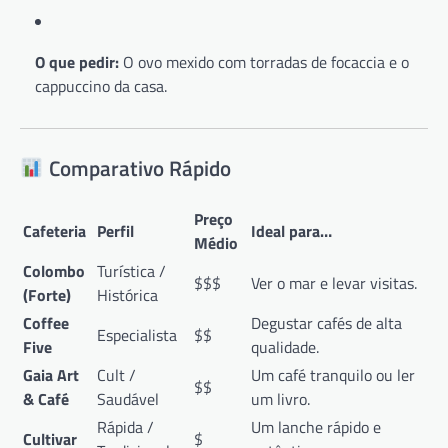
O que pedir:
O ovo mexido com torradas de focaccia e o
cappuccino da casa.
Comparativo Rápido
Preço
Cafeteria
Perfil
Ideal para…
Médio
Colombo
Turística /
$$$
Ver o mar e levar visitas.
(Forte)
Histórica
Coffee
Degustar cafés de alta
Especialista
$$
Five
qualidade.
Gaia Art
Cult /
Um café tranquilo ou ler
$$
& Café
Saudável
um livro.
Rápida /
Um lanche rápido e
Cultivar
$