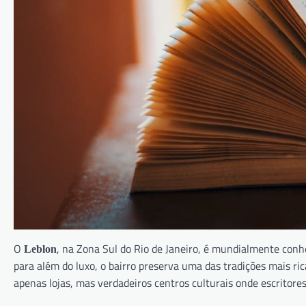
O
, na Zona Sul do Rio de Janeiro, é mundialmente conhec
Leblon
para além do luxo, o bairro preserva uma das tradições mais rica
apenas lojas, mas verdadeiros centros culturais onde escritores