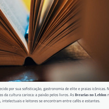
ido por sua sofisticação, gastronomia de elite e praias icônicas. 
s da cultura carioca: a paixão pelos livros. As
n
livrarias no Leblon
, intelectuais e leitores se encontram entre cafés e estantes.