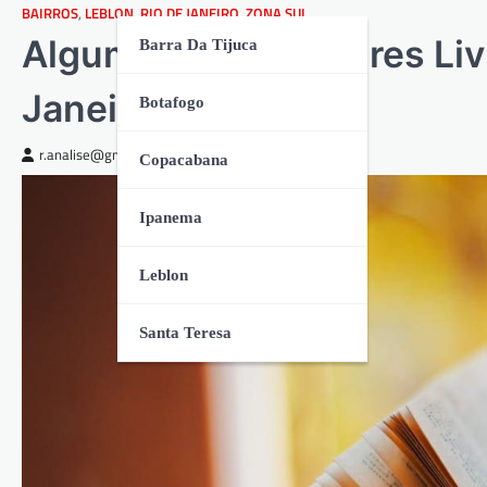
BAIRROS
,
LEBLON
,
RIO DE JANEIRO
,
ZONA SUL
Algumas das Melhores Livr
Barra Da Tijuca
Janeiro
Botafogo
r.analise@gmail.com
janeiro 19, 2026
Copacabana
Ipanema
Leblon
Santa Teresa