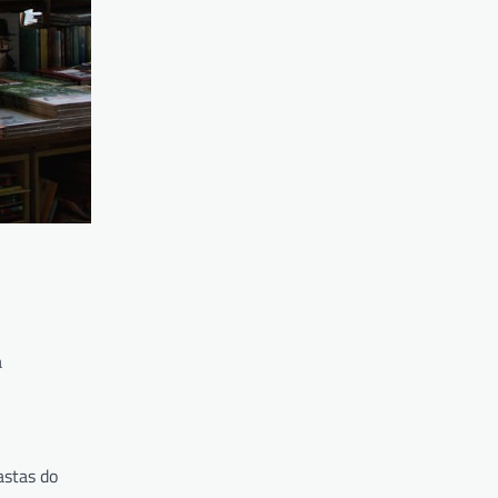
a
astas do