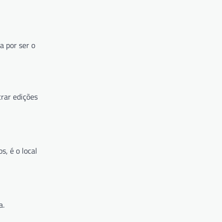
a por ser o
trar edições
s, é o local
a.